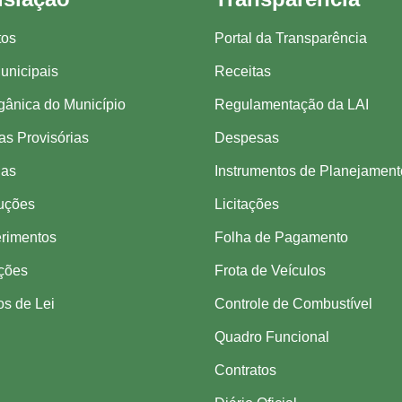
tos
Portal da Transparência
unicipais
Receitas
gânica do Município
Regulamentação da LAI
s Provisórias
Despesas
ias
Instrumentos de Planejament
uções
Licitações
rimentos
Folha de Pagamento
ações
Frota de Veículos
os de Lei
Controle de Combustível
Quadro Funcional
Contratos