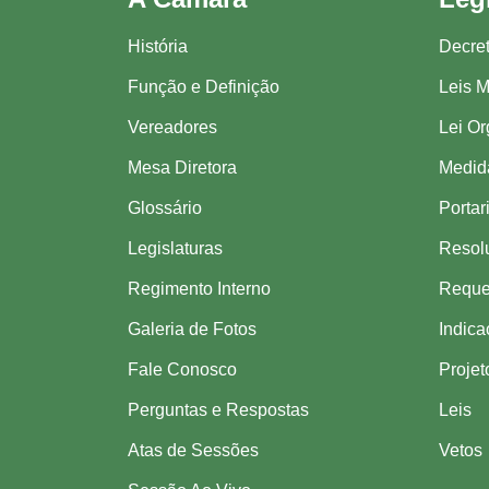
História
Decre
Função e Definição
Leis M
Vereadores
Lei Or
Mesa Diretora
Medida
Glossário
Portar
Legislaturas
Resol
Regimento Interno
Reque
Galeria de Fotos
Indic
Fale Conosco
Projet
Perguntas e Respostas
Leis
Atas de Sessões
Vetos