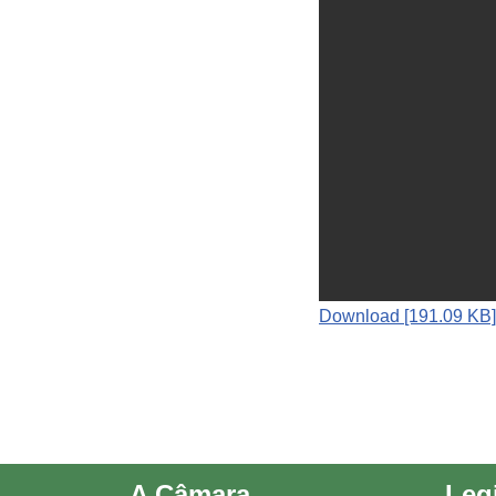
Download [191.09 KB]
A Câmara
Leg