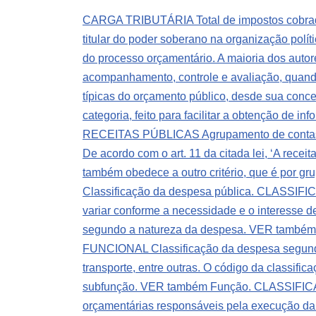
CARGA TRIBUTÁRIA Total de impostos cobrado
titular do poder soberano na organização polít
do processo orçamentário. A maioria dos autor
acompanhamento, controle e avaliação, quando
típicas do orçamento público, desde sua conce
categoria, feito para facilitar a obtenção de 
RECEITAS PÚBLICAS Agrupamento de contas de 
De acordo com o art. 11 da citada lei, ‘A receit
também obedece a outro critério, que é por gr
Classificação da despesa pública.
CLASSIFICA
variar conforme a necessidade e o interesse de
segundo a natureza da despesa. VER também Cla
FUNCIONAL Classificação da despesa segundo 
transporte, entre outras. O código da classifi
subfunção. VER também Função.
CLASSIFICAÇ
orçamentárias responsáveis pela execução d