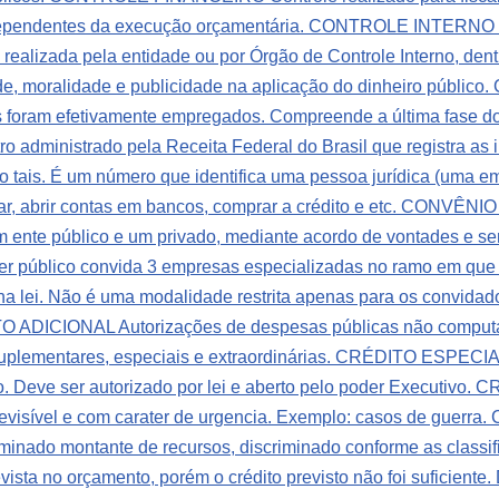
dependentes da execução orçamentária.
CONTROLE INTERNO É 
al realizada pela entidade ou por Órgão de Controle Interno, d
de, moralidade e publicidade na aplicação do dinheiro público.
cos foram efetivamente empregados. Compreende a última fase do
ministrado pela Receita Federal do Brasil que registra as in
 tais. É um número que identifica uma pessoa jurídica (uma em
, abrir contas em bancos, comprar a crédito e etc.
CONVÊNIO In
m ente público e um privado, mediante acordo de vontades e se
 público convida 3 empresas especializadas no ramo em que a 
a lei. Não é uma modalidade restrita apenas para os convidado
 ADICIONAL Autorizações de despesas públicas não computad
uplementares, especiais e extraordinárias.
CRÉDITO ESPECIAL C
 Deve ser autorizado por lei e aberto pelo poder Executivo.
CR
visível e com carater de urgencia. Exemplo: casos de guerra.
rminado montante de recursos, discriminado conforme as classi
sta no orçamento, porém o crédito previsto não foi suficiente. 