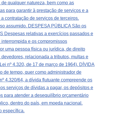
es de qualquer natureza, bem como as
ara garantir à prestação de serviços e a
 contratação de serviços de terceiros.
sso assumido.
DESPESA PÚBLICA São os
pesas relativas a exercícios passados e
o interrompida e os compromissos
uma pessoa física ou jurídica, de direito
devedores, relacionada a tributos, multas e
 Lei nº 4.320, de 17 de março de 1964).
DÍVIDA
o de tempo, quer como administrador de
º 4.320/64, a dívida flutuante compreende os
 os serviços de dívidas a pagar, os depósitos e
para atender a desequilíbrio orçamentário
co, dentro do país, em moeda nacional.
específica.