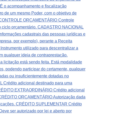
o acompanhamento e fiscalização
entro de um mesmo Poder, com o objetivo de
CONTROLE ORÇAMENTÁRIO Controle
 ciclo orçamentário.
CADASTRO NACIONAL
formações cadastrais das pessoas jurídicas e
presa, por exemplo), perante a Receita
strumento utilizado para descentralizar a
m qualquer ideia de contraprestação.
licitação está sendo feita. Está modalidade
s, podendo participar do certamente, qualquer
as ou insuficientemente dotadas no
rédito adicional destinado para uma
ÉDITO EXTRAORDINÁRIO Crédito adicional
CRÉDITO ORÇAMENTÁRIO Autorização dada
ficações.
CRÉDITO SUPLEMENTAR Crédito
Deve ser autorizado por lei e aberto por