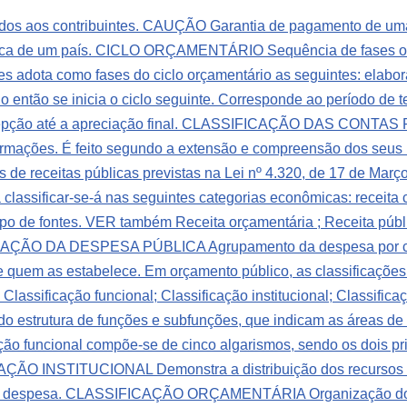
s aos contribuintes.
CAUÇÃO Garantia de pagamento de uma
ica de um país.
CICLO ORÇAMENTÁRIO Sequência de fases ou 
es adota como fases do ciclo orçamentário as seguintes: elabor
 então se inicia o ciclo seguinte. Corresponde ao período de
pção até a apreciação final.
CLASSIFICAÇÃO DAS CONTAS PÚ
informações. É feito segundo a extensão e compreensão dos seus
receitas públicas previstas na Lei nº 4.320, de 17 de Março
a classificar-se-á nas seguintes categorias econômicas: receita c
upo de fontes. VER também Receita orçamentária ; Receita públi
ÇÃO DA DESPESA PÚBLICA Agrupamento da despesa por cate
 quem as estabelece. Em orçamento público, as classificações m
ssificação funcional; Classificação institucional; Classifica
estrutura de funções e subfunções, que indicam as áreas de
cação funcional compõe-se de cinco algarismos, sendo os dois pr
ÃO INSTITUCIONAL Demonstra a distribuição dos recursos o
a despesa.
CLASSIFICAÇÃO ORÇAMENTÁRIA Organização do or