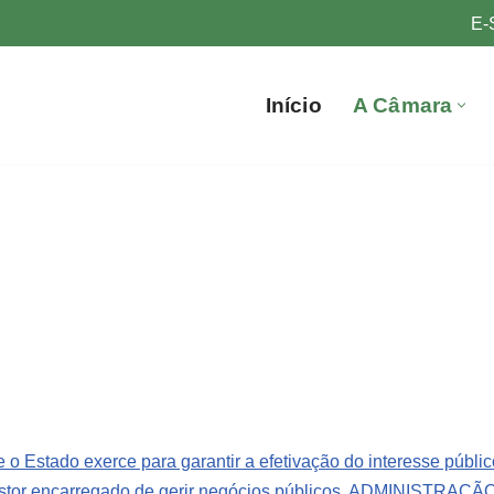
E-
Início
A Câmara
stado exerce para garantir a efetivação do interesse público
encarregado de gerir negócios públicos.
ADMINISTRAÇÃO DI