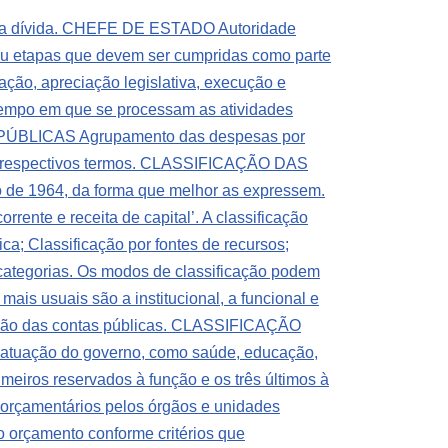
 dívida.
CHEFE DE ESTADO Autoridade
etapas que devem ser cumpridas como parte
ação, apreciação legislativa, execução e
 tempo em que se processam as atividades
BLICAS Agrupamento das despesas por
 respectivos termos.
CLASSIFICAÇÃO DAS
 de 1964, da forma que melhor as expressem.
orrente e receita de capital’. A classificação
ca; Classificação por fontes de recursos;
gorias. Os modos de classificação podem
ais usuais são a institucional, a funcional e
ção das contas públicas.
CLASSIFICAÇÃO
 atuação do governo, como saúde, educação,
imeiros reservados à função e os três últimos à
rçamentários pelos órgãos e unidades
çamento conforme critérios que