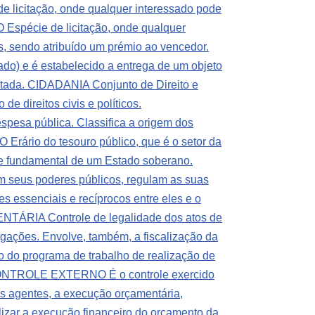
icitação, onde qualquer interessado pode
pécie de licitação, onde qualquer
cos, sendo atribuído um prémio ao vencedor.
do) e é estabelecido a entrega de um objeto
atada.
CIDADANIA Conjunto de Direito e
e direitos civis e políticos.
sa pública. Classifica a origem dos
rário do tesouro público, que é o setor da
 fundamental de um Estado soberano.
 seus poderes públicos, regulam as suas
s essenciais e recíprocos entre eles e o
A Controle de legalidade dos atos de
igações. Envolve, também, a fiscalização da
o do programa de trabalho de realização de
NTROLE EXTERNO É o controle exercido
 dos agentes, a execução orçamentária,
zar a execução financeiro do orçamento da