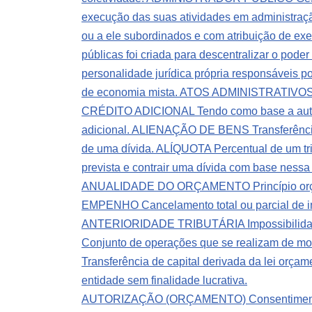
execução das suas atividades em administração
ou a ele subordinados e com atribuição de exe
públicas foi criada para descentralizar o pode
personalidade jurídica própria responsáveis p
de economia mista.
ATOS ADMINISTRATIVOS Ato
CRÉDITO ADICIONAL Tendo como base a autoriza
adicional.
ALIENAÇÃO DE BENS Transferência 
de uma dívida.
ALÍQUOTA Percentual de um trib
prevista e contrair uma dívida com base nessa
ANUALIDADE DO ORÇAMENTO Princípio orçame
EMPENHO Cancelamento total ou parcial de 
ANTERIORIDADE TRIBUTÁRIA Impossibilidade de
Conjunto de operações que se realizam de mo
Transferência de capital derivada da lei orça
entidade sem finalidade lucrativa.
AUTORIZAÇÃO (ORÇAMENTO) Consentimento dad