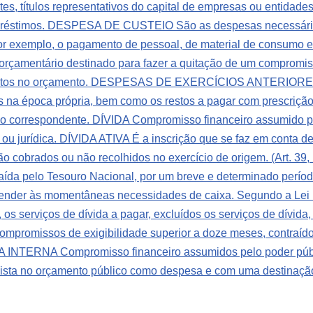
es, títulos representativos do capital de empresas ou entidad
réstimos.
DESPESA DE CUSTEIO São as despesas necessárias p
 exemplo, o pagamento de pessoal, de material de consumo e a
amentário destinado para fazer a quitação de um compromi
stos no orçamento.
DESPESAS DE EXERCÍCIOS ANTERIORES Des
 na época própria, bem como os restos a pagar com prescriçã
io correspondente.
DÍVIDA Compromisso financeiro assumido por 
 ou jurídica.
DÍVIDA ATIVA É a inscrição que se faz em conta de 
o cobrados ou não recolhidos no exercício de origem. (Art. 39,
ída pelo Tesouro Nacional, por um breve e determinado períod
atender às momentâneas necessidades de caixa. Segundo a Lei n
, os serviços de dívida a pagar, excluídos os serviços de dívida,
omissos de exigibilidade superior a doze meses, contraídos 
A INTERNA Compromisso financeiro assumidos pelo poder públi
 no orçamento público como despesa e com uma destinação 