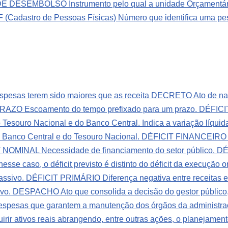
ESEMBOLSO Instrumento pelo qual a unidade Orçamentária
 (Cadastro de Pessoas Físicas) Número que identifica uma pes
spesas terem sido maiores que as receita
DECRETO Ato de natu
ZO Escoamento do tempo prefixado para um prazo.
DÉFIC
esouro Nacional e do Banco Central. Indica a variação líquida
Banco Central e do Tesouro Nacional.
DÉFICIT FINANCEIRO Ma
 NOMINAL Necessidade de financiamento do setor público.
DÉ
esse caso, o déficit previsto é distinto do déficit da execução 
assivo.
DÉFICIT PRIMÁRIO Diferença negativa entre receitas e
ovo.
DESPACHO Ato que consolida a decisão do gestor público,
sas que garantem a manutenção dos órgãos da administraç
uirir ativos reais abrangendo, entre outras ações, o planejame