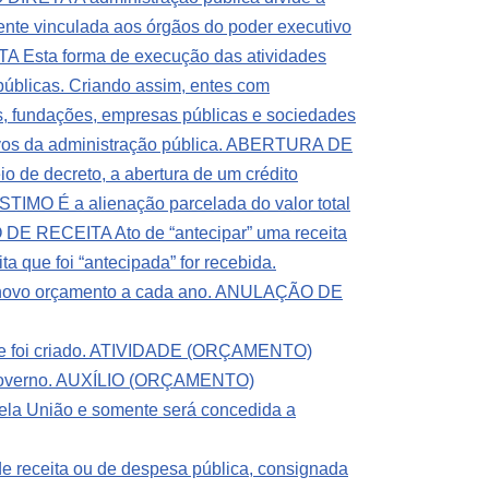
mente vinculada aos órgãos do poder executivo
Esta forma de execução das atividades
 públicas. Criando assim, entes com
ias, fundações, empresas públicas e sociedades
os da administração pública.
ABERTURA DE
o de decreto, a abertura de um crédito
 É a alienação parcelada do valor total
E RECEITA Ato de “antecipar” uma receita
a que foi “antecipada” for recebida.
ovo orçamento a cada ano.
ANULAÇÃO DE
foi criado.
ATIVIDADE (ORÇAMENTO)
overno.
AUXÍLIO (ORÇAMENTO)
pela União e somente será concedida a
receita ou de despesa pública, consignada