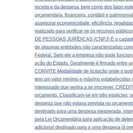
receita e da despesa, bem como dos fatos in
orçamentária, financeira, contábil e patrimoni
assegurar economicidade, eficiência, legalida
realizado para verificar se os recursos públi
DE PESSOAS JURÍDICAS (CNPJ) É o cadastro ad
de algumas entidades não caracterizadas como
Federal. Sem ele a empresa não pode funcionar
ação do Estado. Geralmente é firmado entre u
CONVITE Modalidade de licitação onde o poder
tem um valor minimo e máximo estabelecidos n
interessado que venha a se inscrever.
CRÉDITO
orçamento. Classificam-se em três espécies; s
despesa que não estava prevista no orçamento.
destinado para uma despesa inesperada, impre
pela Lei Orçamentária para aplicação de dete
adicional destinado para a uma despesa já previ