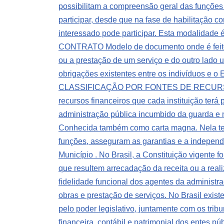
possibilitam a compreensão geral das funções
participar, desde que na fase de habilitação c
interessado pode participar. Esta modalidade é 
CONTRATO Modelo de documento onde é feito um
ou a prestação de um serviço e do outro lado
obrigações existentes entre os indivíduos e o
CLASSIFICAÇÃO POR FONTES DE RECURSOS Clas
recursos financeiros que cada instituição ter
administração pública incumbido da guarda e 
Conhecida também como carta magna. Nela ter
funções, asseguram as garantias e a independê
Município . No Brasil, a Constituição vigente
que resultem arrecadação da receita ou a real
fidelidade funcional dos agentes da administr
obras e prestação de serviços. No Brasil existe
pelo poder legislativo, juntamente com os tribu
financeira, contábil e patrimonial dos entes pú