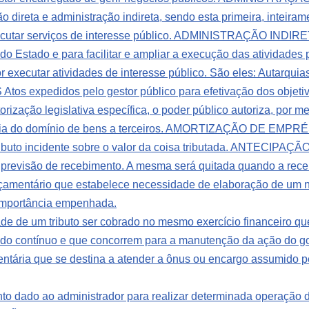
 direta e administração indireta, sendo esta primeira, inteira
cutar serviços de interesse público.
ADMINISTRAÇÃO INDIRETA 
r do Estado e para facilitar e ampliar a execução das atividades
or executar atividades de interesse público. São eles: Autarqu
s expedidos pelo gestor público para efetivação dos objetiv
ção legislativa específica, o poder público autoriza, por mei
do domínio de bens a terceiros.
AMORTIZAÇÃO DE EMPRÉSTIMO
uto incidente sobre o valor da coisa tributada.
ANTECIPAÇÃO D
 previsão de recebimento. A mesma será quitada quando a receit
ntário que estabelece necessidade de elaboração de um n
importância empenhada.
 um tributo ser cobrado no mesmo exercício financeiro que 
do contínuo e que concorrem para a manutenção da ação do g
mentária que se destina a atender a ônus ou encargo assumido 
o ao administrador para realizar determinada operação de 