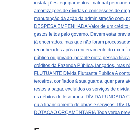
instalações, equipamentos, material permanent
amortizações de dívidas e concessões de emp
manutenção da ação da administração com, por
DESPESA EMPENHADA Valor de um crédito orç
gastos feitos pelo governo. Devem estar previ
já encerrados, mas que não foram processadas
reconhecidos após o encerramento do exercíc
público ou privado, perante outra pessoa física
créditos da Fazenda Pública, lançados, mas nã
FLUTUANTE Dívida Flutuante Pública A contra
terceiros, confiados à sua guarda, quer para 
restos a pagar, excluídos os serviços de dívida
os débitos de tesouraria.
DÍVIDA FUNDADA Compr
ou a financiamento de obras e serviços.
DÍVID
DOTAÇÃO ORÇAMENTÁRIA Toda verba prevista