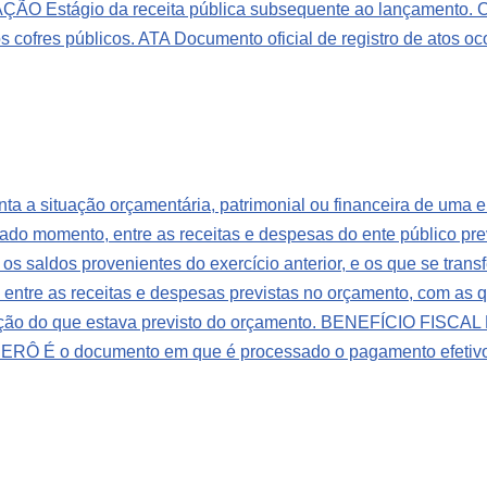
 Estágio da receita pública subsequente ao lançamento. Con
s cofres públicos.
ATA Documento oficial de registro de atos oc
 a situação orçamentária, patrimonial ou financeira de uma 
o momento, entre as receitas e despesas do ente público pre
 saldos provenientes do exercício anterior, e os que se transf
re as receitas e despesas previstas no orçamento, com as que
ção do que estava previsto do orçamento.
BENEFÍCIO FISCAL Po
RÔ É o documento em que é processado o pagamento efetivo