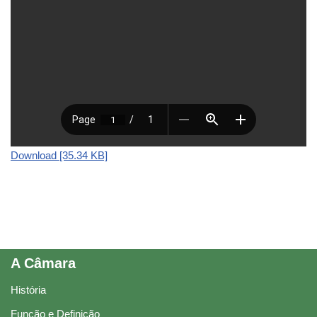
Download [35.34 KB]
A Câmara
História
Função e Definição