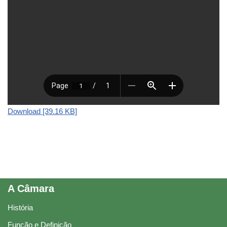
Download [39.16 KB]
A Câmara
História
Função e Definição