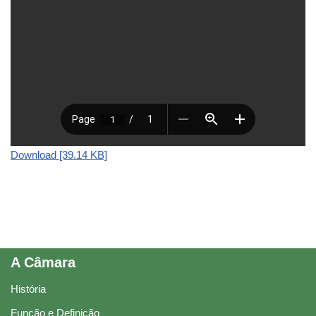
Download [39.14 KB]
A Câmara
História
Função e Definição