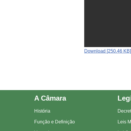
Download [250.46 KB]
A Câmara
Leg
História
Decre
Função e Definição
Leis M