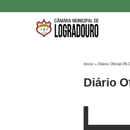
Pular
para
o
conteúdo
Início
»
Diário Oficial 09
Diário O