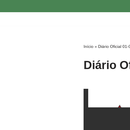
Pular
para
o
conteúdo
Início
»
Diário Oficial 01
Diário O