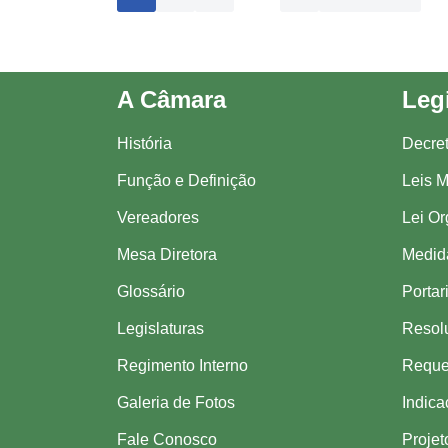
A Câmara
Leg
História
Decre
Função e Definição
Leis M
Vereadores
Lei Or
Mesa Diretora
Medida
Glossário
Portar
Legislaturas
Resol
Regimento Interno
Reque
Galeria de Fotos
Indic
Fale Conosco
Projet