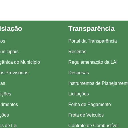
islação
Transparência
tos
Portal da Transparência
unicipais
Receitas
gânica do Município
Regulamentação da LAI
s Provisórias
Despesas
ias
Instrumentos de Planejament
uções
Licitações
rimentos
Folha de Pagamento
ações
Frota de Veículos
os de Lei
Controle de Combustível